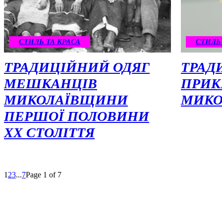
СТИЛЬ ТА КРАСА
СТИЛЬ
ТРАДИЦІЙНИЙ ОДЯГ
ТРАД
МЕШКАНЦІВ
ПРИК
МИКОЛАЇВЩИНИ
МИК
ПЕРШОЇ ПОЛОВИНИ
XX СТОЛІТТЯ
1
2
3
...
7
Page 1 of 7