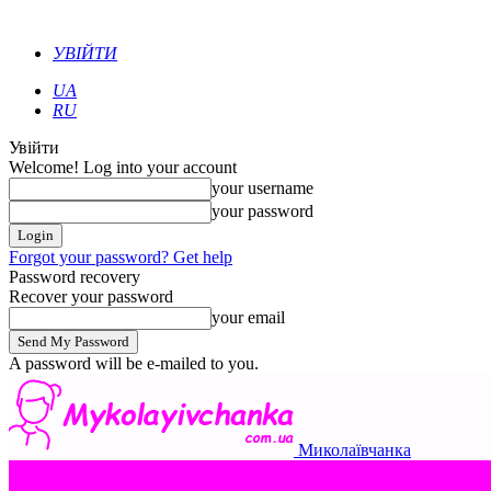
УВІЙТИ
UA
RU
Увійти
Welcome! Log into your account
your username
your password
Forgot your password? Get help
Password recovery
Recover your password
your email
A password will be e-mailed to you.
Миколаївчанка