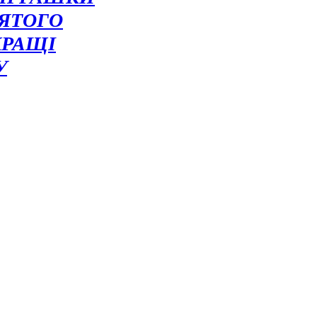
ВЯТОГО
КРАЩІ
У